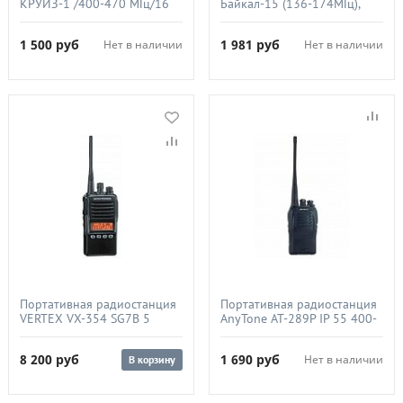
КРУИЗ-1 /400-470 МГц/16
Байкал-15 (136-174МГц),
кан./4/1Вт/1500 mAh/ЗУ
1500 мАч, 5Вт
1 500
руб
1 981
руб
Нет в наличии
Нет в наличии
Портативная радиостанция
Портативная радиостанция
VERTEX VX-354 SG7B 5
AnyTone AT-289P IP 55 400-
(450-520 МГц), 5Вт, без АКБ
470МГц 5Вт
8 200
руб
1 690
руб
Нет в наличии
В корзину