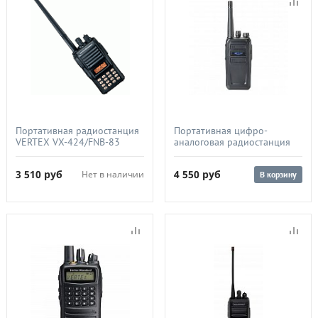
Портативная радиостанция
Портативная цифро-
VERTEX VX-424/FNB-83
аналоговая радиостанция
(134-174 МГц), (1400 мАч),
KIRISUN S765-02LCD
5Вт
DMR/400-
3 510
руб
4 550
руб
Нет в наличии
В корзину
470МГц/1500мА/KBC-760