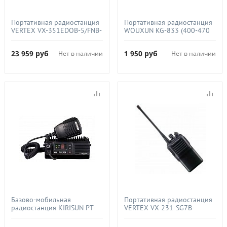
Портативная радиостанция
Портативная радиостанция
VERTEX VX-351EDOB-5/FNB-
WOUXUN KG-833 (400-470
V95 (1800мАч), (134-
МГц), 1300мАч, 5Вт
174МГц), 5Вт
23 959
руб
1 950
руб
Нет в наличии
Нет в наличии
Базово-мобильная
Портативная радиостанция
радиостанция KIRISUN PT-
VERTEX VX-231-SG7B-
8200-02 (400-470 МГц) 45
5AEU/FNB-V106 (1200мАч),
Вт 128 кан. тело без
(450-520МГц), 5Вт