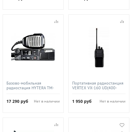
Базово-мобильная
Портативная радиостанция
радиостация HYTERA TM-
VERTEX VX-160 UD(400-
600 (136-174 Мгц) 25 ВТ 8
512МГц), 5Вт
кан
17 290
руб
1 950
руб
Нет в наличии
Нет в наличии