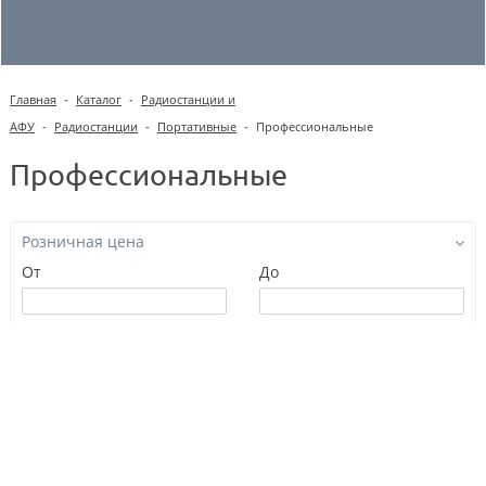
Главная
-
Каталог
-
Радиостанции и
АФУ
-
Радиостанции
-
Портативные
-
Профессиональные
Профессиональные
Розничная цена
От
До
Диапазон частот, МГц
Количество каналов памяти