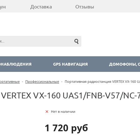
ум
Доставка
Отзывы
ОНАБЛЮДЕНИЯ
GPS НАВИГАЦИЯ
ДОМОФОНЫ, С
ортативные
-
Профессиональные
-
Портативная радиостанция VERTEX VX-160 UA
VERTEX VX-160 UAS1/FNB-V57/NC-77
Нет в наличии
1 720 руб