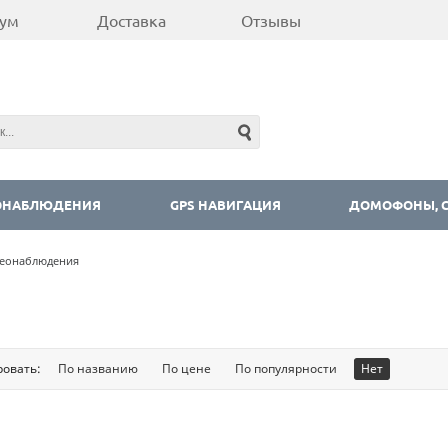
ум
Доставка
Отзывы
ОНАБЛЮДЕНИЯ
GPS НАВИГАЦИЯ
ДОМОФОНЫ, С
еонаблюдения
ровать:
По названию
По цене
По популярности
Нет