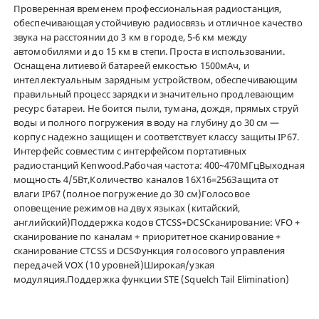
Проверенная временем профессиональная радиостанция,
обеспечивающая устойчивую радиосвязь и отличное качество
звука на расстоянии до 3 км в городе, 5-6 км между
автомобилями и до 15 км в степи. Проста в использовании.
Оснащена литиевой батареей емкостью 1500мАч, и
интеллектуальным зарядным устройством, обеспечивающим
правильный процесс зарядки и значительно продлевающим
ресурс батареи. Не боится пыли, тумана, дождя, прямых струй
воды и полного погружения в воду на глубину до 30 см —
корпус надежно защищен и соответствует классу защиты IP67.
Интерфейс совместим с интерфейсом портативных
радиостанций Kenwood.Рабочая частота: 400~470МГцВыходная
мощность 4/5Вт,Количество каналов 16X16=256Защита от
влаги IP67 (полное погружение до 30 см)Голосовое
оповещение режимов на двух языках (китайский,
английский)Поддержка кодов CTCSS+DCSСканирование: VFO +
сканирование по каналам + приоритетное сканирование +
сканирование CTCSS и DCSФункция голосового управления
передачей VOX (10 уровней)Широкая/узкая
модуляция.Поддержка функции STE (Squelch Tail Elimination)