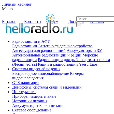
Личный кабинет
Меню
Каталог
Контакты
Форум
Доставка
Отзывы
Радиостанции и АФУ
Радиостанции
Антенно фидерные устройства
Аксессуары для радиостанций
Аккумуляторы и ЗУ
Автомобильные радиостанции и рации
Морские
радиостанции
Радиостанции для рыбалки, охоты и леса
(Лесничества)
Рации и радиостанции Yaesu
Еще
Системы видеонаблюдения
Беспроводное видеонаблюдение
Камеры
видеонаблюдения
GPS навигация
Домофоны, системы связи и видеоняни
Инструменты
Приборы измерительные
Источники питания
Аккумуляторы
Блоки питания
Сетевое оборудование