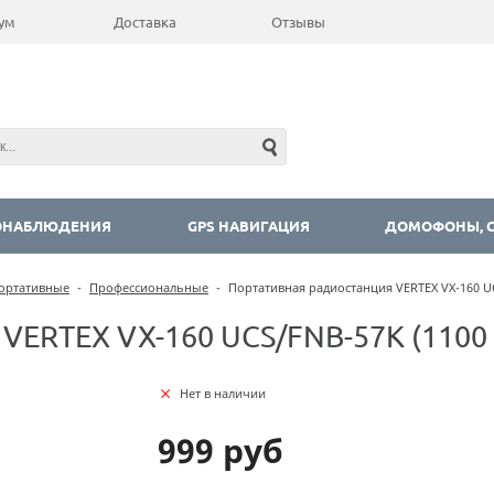
ум
Доставка
Отзывы
ОНАБЛЮДЕНИЯ
GPS НАВИГАЦИЯ
ДОМОФОНЫ, С
ортативные
-
Профессиональные
-
Портативная радиостанция VERTEX VX-160 U
VERTEX VX-160 UСS/FNB-57К (1100
Нет в наличии
999 руб