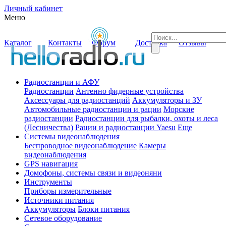
Личный кабинет
Меню
Каталог
Контакты
Форум
Доставка
Отзывы
Радиостанции и АФУ
Радиостанции
Антенно фидерные устройства
Аксессуары для радиостанций
Аккумуляторы и ЗУ
Автомобильные радиостанции и рации
Морские
радиостанции
Радиостанции для рыбалки, охоты и леса
(Лесничества)
Рации и радиостанции Yaesu
Еще
Системы видеонаблюдения
Беспроводное видеонаблюдение
Камеры
видеонаблюдения
GPS навигация
Домофоны, системы связи и видеоняни
Инструменты
Приборы измерительные
Источники питания
Аккумуляторы
Блоки питания
Сетевое оборудование