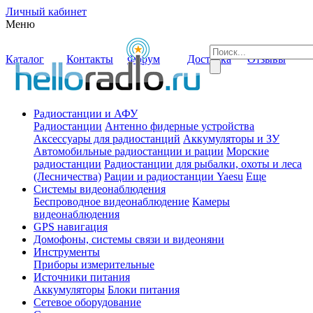
Личный кабинет
Меню
Каталог
Контакты
Форум
Доставка
Отзывы
Радиостанции и АФУ
Радиостанции
Антенно фидерные устройства
Аксессуары для радиостанций
Аккумуляторы и ЗУ
Автомобильные радиостанции и рации
Морские
радиостанции
Радиостанции для рыбалки, охоты и леса
(Лесничества)
Рации и радиостанции Yaesu
Еще
Системы видеонаблюдения
Беспроводное видеонаблюдение
Камеры
видеонаблюдения
GPS навигация
Домофоны, системы связи и видеоняни
Инструменты
Приборы измерительные
Источники питания
Аккумуляторы
Блоки питания
Сетевое оборудование