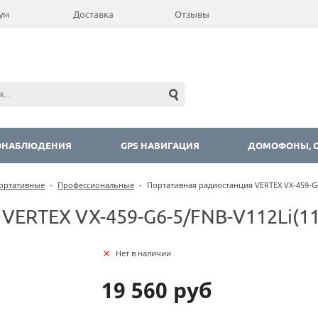
ум
Доставка
Отзывы
ОНАБЛЮДЕНИЯ
GPS НАВИГАЦИЯ
ДОМОФОНЫ, С
ортативные
-
Профессиональные
-
Портативная радиостанция VERTEX VX-459-G6
VERTEX VX-459-G6-5/FNB-V112Li(117
Нет в наличии
19 560 руб