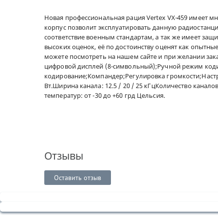
Новая профессиональная рация Vertex VX-459 имеет м
корпус позволит эксплуатировать данную радиостанцию
соответствие военным стандартам, а так же имеет защи
высоких оценок, её по достоинству оценят как опытны
можете посмотреть на нашем сайте и при желании за
цифровой дисплей (8-символьный);Ручной режим коди
кодирование;Компандер;Регулировка громкости;Настр
Вт.Ширина канала: 12.5 / 20 / 25 кГцКоличество каналов
температур: от -30 до +60 грд Цельсия.
Отзывы
Оставить отзыв