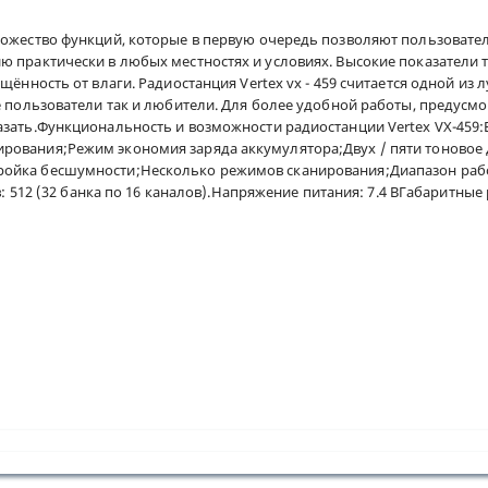
ножество функций, которые в первую очередь позволяют пользоват
 практически в любых местностях и условиях. Высокие показатели т
щённость от влаги. Радиостанция Vertex vx - 459 считается одной и
е пользователи так и любители. Для более удобной работы, предусм
казать.Функциональность и возможности радиостанции Vertex VX-45
рования;Режим экономия заряда аккумулятора;Двух / пяти тоновое
ойка бесшумности;Несколько режимов сканирования;Диапазон рабоч
: 512 (32 банка по 16 каналов).Напряжение питания: 7.4 ВГабаритные 