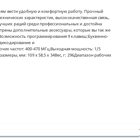
елям вести удобную и комфортную работу. Прочный
ехнических характеристик, высококачественная связь,
з лучших раций среди профессиональных и достойна
отрены дополнительные аксессуары, которые вы так же
9:Возможность программирования 9 клавиш;Буквенно-
 декодирование и
их частот: 400-470 МГц.Выходная мощность: 1/5
размеры, мм: 109 х 58,5 х 34Вес, г: 296Диапазон рабочих