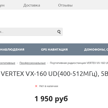
ум
Доставка
Отзывы
ОНАБЛЮДЕНИЯ
GPS НАВИГАЦИЯ
ДОМОФОНЫ, С
ортативные
-
Профессиональные
-
Портативная радиостанция VERTEX VX-160 U
VERTEX VX-160 UD(400-512МГц), 5
Нет в наличии
1 950 руб