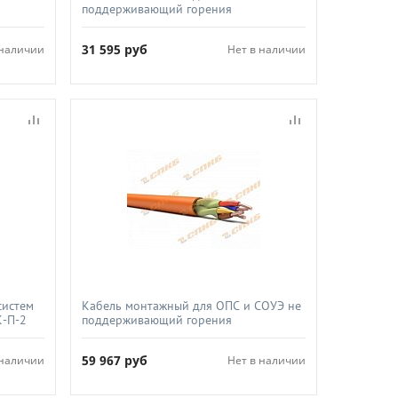
поддерживающий горения
(А)-
огнестойкий не экранированный,
СПКБ-Техно, КПССнг(А)-FRLS 1х2х0 5
31 595
руб
 наличии
Нет в наличии
систем
Кабель монтажный для ОПС и СОУЭ не
К-П-2
поддерживающий горения
огнестойкий не экранированный,
СПКБ-Техно, КПССнг(А)-FRLS 2х2х0 5
59 967
руб
 наличии
Нет в наличии