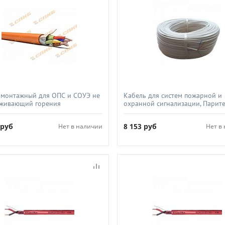
 монтажный для ОПС и СОУЭ не
Кабель для систем пожарной и
живающий горения
охранной сигнализации, Парите
ойкий экранированный, СПКБ-
8х0 4
КПСЭСнг(А)-FRHF 1х2х0 75
5
руб
8 153
руб
Нет в наличии
Нет в