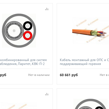
 комбинированный для систем
Кабель монтажный для ОПС и 
аблюдения, Паритет, КВК-П-2
поддерживающий горения
 черный
огнестойкий не экранированны
СПКБ-Техно, КПССнг(А)-FRLS 1х
6
руб
60 661
руб
Нет в наличии
Нет в