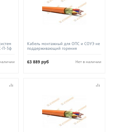
систем
Кабель монтажный для ОПС и СОУЭ не
К-П-3ф
поддерживающий горения
огнестойкий не экранированный,
СПКБ-Техно, КПССнг(А)-FRHF 2х2х0 5
63 889
руб
 наличии
Нет в наличии