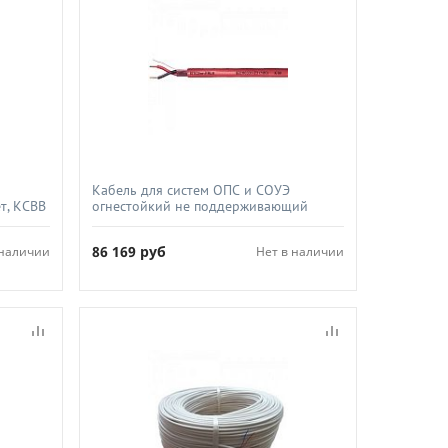
Кабель для систем ОПС и СОУЭ
т, КСВВ
огнестойкий не поддерживающий
горения экранированный, Спецкабель,
КПСЭнг(А)-FRLS 2х2х1 5
86 169
руб
 наличии
Нет в наличии