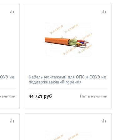
СОУЭ не
Кабель монтажный для ОПС и СОУЭ не
поддерживающий горения
й,
огнестойкий не экранированный,
2х1 5
СПКБ-Техно, КПССнг(А)-FRLS 1х2х1 0
44 721
руб
 наличии
Нет в наличии