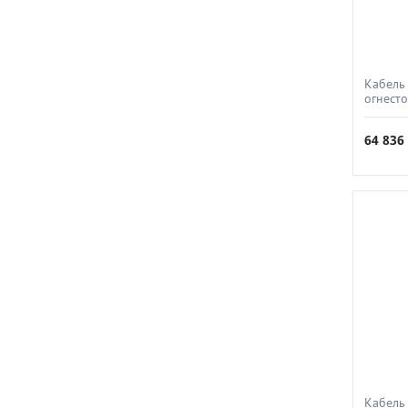
Кабель
огнест
горени
КПСЭнг
64 83
Кабель