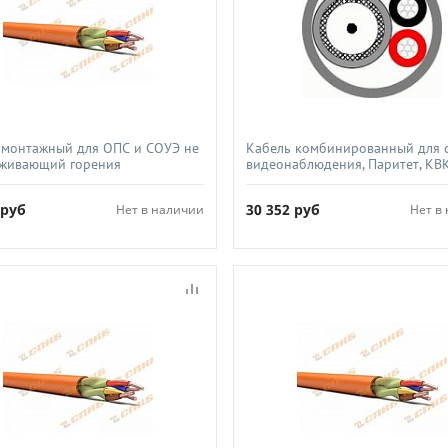
 монтажный для ОПС и СОУЭ не
Кабель комбинированный для 
живающий горения
видеонаблюдения, Паритет, КВ
ойкий не экранированный,
2х0 5 черный
ехно, КПССнг(А)-FRHF 2х2х1 0
6
руб
30 352
руб
Нет в наличии
Нет в