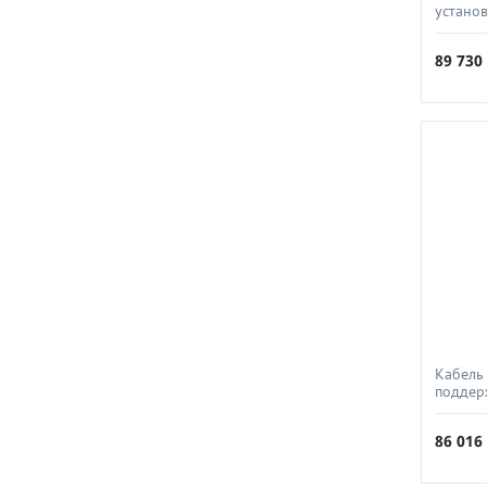
устано
безопас
FRHF 2
89 73
Кабель
поддер
огнест
СПКБ-Т
86 01