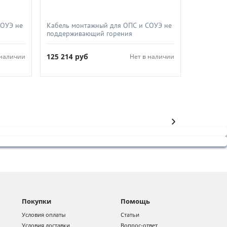
СОУЭ не
Кабель монтажный для ОПС и СОУЭ не
поддерживающий горения
й,
огнестойкий не экранированный,
2х1 5
СПКБ-Техно, КПССнг(А)-FRHF 2х2х1 5
125 214
руб
 наличии
Нет в наличии
Покупки
Помощь
Условия оплаты
Статьи
Условия доставки
Вопрос-ответ