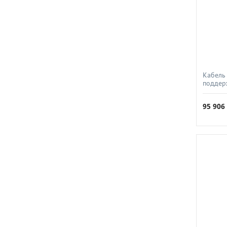
Кабель
поддер
огнест
СПКБ-Т
95 90