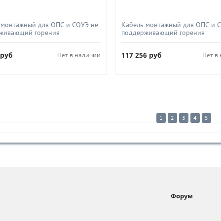
 монтажный для ОПС и СОУЭ не
Кабель монтажный для ОПС и 
живающий горения
поддерживающий горения
ойкий не экранированный,
огнестойкий не экранированны
ехно, КПССнг(А)-FRHF 2х2х0 75
СПКБ-Техно, КПССнг(А)-FRLS 2х
2
руб
117 256
руб
Нет в наличии
Нет в
1
2
3
4
5
Форум