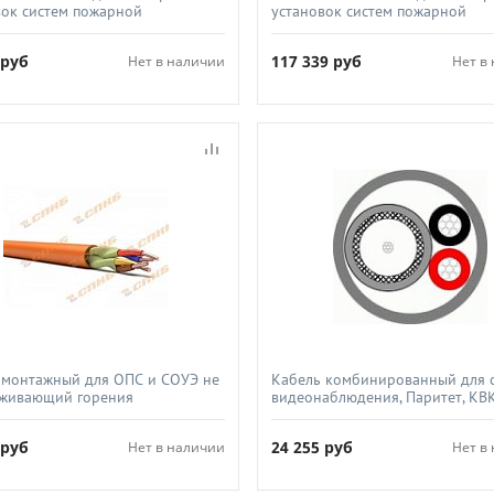
вок систем пожарной
установок систем пожарной
ности, Паритет, КуСРПнг(А)-
безопасности, Паритет, КуСРПнг
х1 5
FRHF 2х2 5
0
руб
117 339
руб
Нет в наличии
Нет в
 монтажный для ОПС и СОУЭ не
Кабель комбинированный для 
живающий горения
видеонаблюдения, Паритет, КВ
ойкий не экранированный,
2х0 5 черный
ехно, КПССнг(А)-FRLS 2х2х1 0
6
руб
24 255
руб
Нет в наличии
Нет в