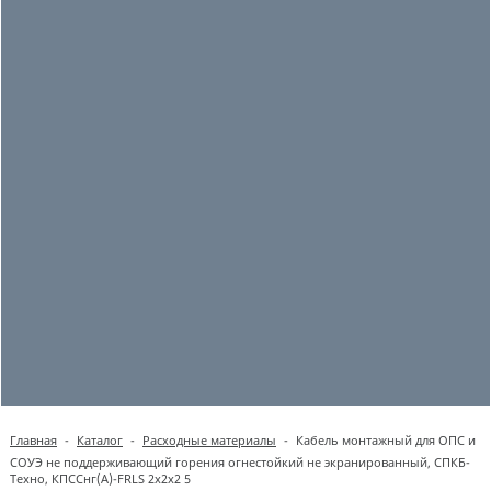
Главная
-
Каталог
-
Расходные материалы
-
Кабель монтажный для ОПС и
СОУЭ не поддерживающий горения огнестойкий не экранированный, СПКБ-
Техно, КПССнг(А)-FRLS 2х2х2 5