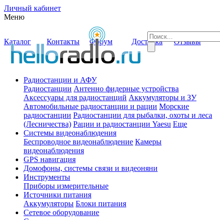
Личный кабинет
Меню
Каталог
Контакты
Форум
Доставка
Отзывы
Радиостанции и АФУ
Радиостанции
Антенно фидерные устройства
Аксессуары для радиостанций
Аккумуляторы и ЗУ
Автомобильные радиостанции и рации
Морские
радиостанции
Радиостанции для рыбалки, охоты и леса
(Лесничества)
Рации и радиостанции Yaesu
Еще
Системы видеонаблюдения
Беспроводное видеонаблюдение
Камеры
видеонаблюдения
GPS навигация
Домофоны, системы связи и видеоняни
Инструменты
Приборы измерительные
Источники питания
Аккумуляторы
Блоки питания
Сетевое оборудование