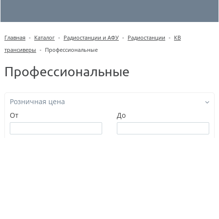
Главная
-
Каталог
-
Радиостанции и АФУ
-
Радиостанции
-
КВ
трансиверы
-
Профессиональные
Профессиональные
Розничная цена
От
До
Диапазон частот, МГц
Количество каналов памяти
Диапазон рабочей температуры