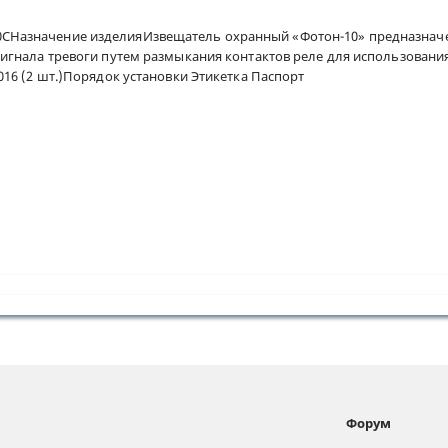
30…+50СНазначение изделияИзвещатель охранный «Фотон-10» предназн
гнала тревоги путем размыкания контактов реле для использования
16 (2 шт.)Порядок установки Этикетка Паспорт
Форум