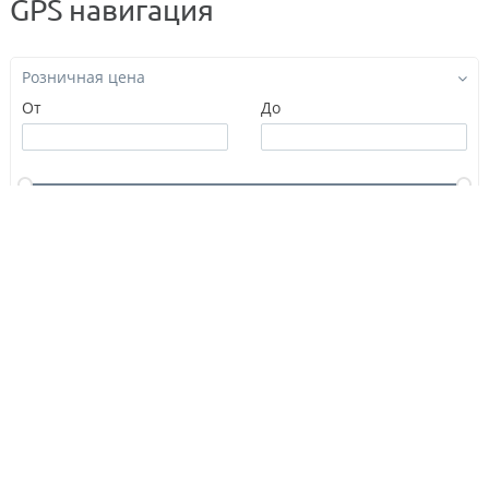
GPS навигация
Розничная цена
От
До
Производитель
Сортировать:
По названию
По цене
По популярности
Нет