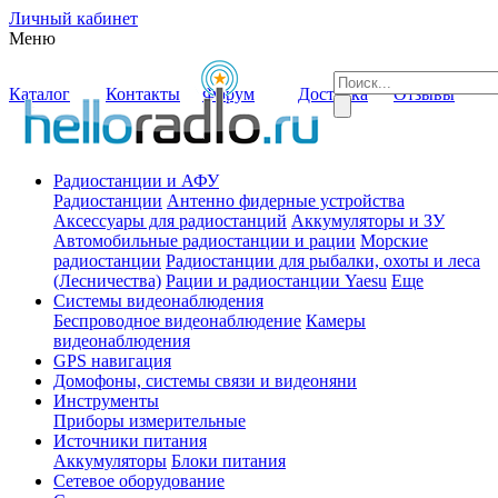
Личный кабинет
Меню
Каталог
Контакты
Форум
Доставка
Отзывы
Радиостанции и АФУ
Радиостанции
Антенно фидерные устройства
Аксессуары для радиостанций
Аккумуляторы и ЗУ
Автомобильные радиостанции и рации
Морские
радиостанции
Радиостанции для рыбалки, охоты и леса
(Лесничества)
Рации и радиостанции Yaesu
Еще
Системы видеонаблюдения
Беспроводное видеонаблюдение
Камеры
видеонаблюдения
GPS навигация
Домофоны, системы связи и видеоняни
Инструменты
Приборы измерительные
Источники питания
Аккумуляторы
Блоки питания
Сетевое оборудование