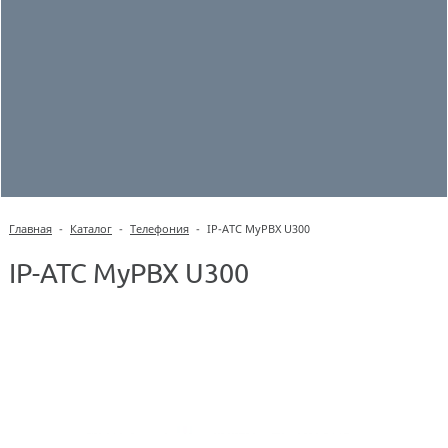
Главная
-
Каталог
-
Телефония
-
IP-АТС MyPBX U300
IP-АТС MyPBX U300