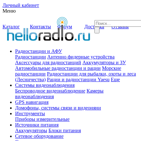
Личный кабинет
Меню
Каталог
Контакты
Форум
Доставка
Отзывы
Радиостанции и АФУ
Радиостанции
Антенно фидерные устройства
Аксессуары для радиостанций
Аккумуляторы и ЗУ
Автомобильные радиостанции и рации
Морские
радиостанции
Радиостанции для рыбалки, охоты и леса
(Лесничества)
Рации и радиостанции Yaesu
Еще
Системы видеонаблюдения
Беспроводное видеонаблюдение
Камеры
видеонаблюдения
GPS навигация
Домофоны, системы связи и видеоняни
Инструменты
Приборы измерительные
Источники питания
Аккумуляторы
Блоки питания
Сетевое оборудование