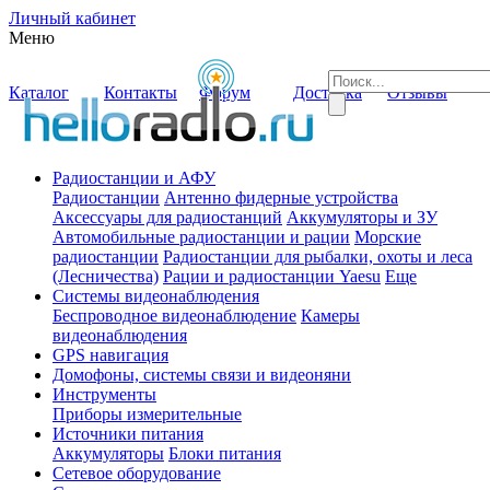
Личный кабинет
Меню
Каталог
Контакты
Форум
Доставка
Отзывы
Радиостанции и АФУ
Радиостанции
Антенно фидерные устройства
Аксессуары для радиостанций
Аккумуляторы и ЗУ
Автомобильные радиостанции и рации
Морские
радиостанции
Радиостанции для рыбалки, охоты и леса
(Лесничества)
Рации и радиостанции Yaesu
Еще
Системы видеонаблюдения
Беспроводное видеонаблюдение
Камеры
видеонаблюдения
GPS навигация
Домофоны, системы связи и видеоняни
Инструменты
Приборы измерительные
Источники питания
Аккумуляторы
Блоки питания
Сетевое оборудование