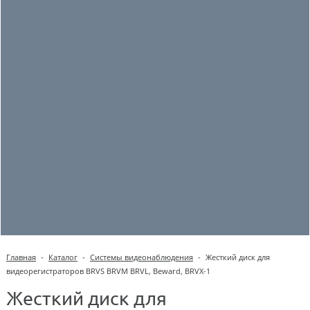
Главная
-
Каталог
-
Системы видеонаблюдения
-
Жесткий диск для
видеорегистраторов BRVS BRVM BRVL, Beward, BRVX-1
Жесткий диск для