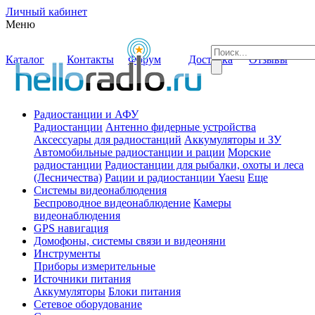
Личный кабинет
Меню
Каталог
Контакты
Форум
Доставка
Отзывы
Радиостанции и АФУ
Радиостанции
Антенно фидерные устройства
Аксессуары для радиостанций
Аккумуляторы и ЗУ
Автомобильные радиостанции и рации
Морские
радиостанции
Радиостанции для рыбалки, охоты и леса
(Лесничества)
Рации и радиостанции Yaesu
Еще
Системы видеонаблюдения
Беспроводное видеонаблюдение
Камеры
видеонаблюдения
GPS навигация
Домофоны, системы связи и видеоняни
Инструменты
Приборы измерительные
Источники питания
Аккумуляторы
Блоки питания
Сетевое оборудование