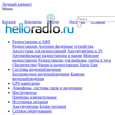
Личный кабинет
Меню
Каталог
Контакты
Форум
Доставка
Отзывы
Радиостанции и АФУ
Радиостанции
Антенно фидерные устройства
Аксессуары для радиостанций
Аккумуляторы и ЗУ
Автомобильные радиостанции и рации
Морские
радиостанции
Радиостанции для рыбалки, охоты и леса
(Лесничества)
Рации и радиостанции Yaesu
Еще
Системы видеонаблюдения
Беспроводное видеонаблюдение
Камеры
видеонаблюдения
GPS навигация
Домофоны, системы связи и видеоняни
Инструменты
Приборы измерительные
Источники питания
Аккумуляторы
Блоки питания
Сетевое оборудование