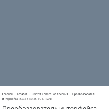
Главная
-
Каталог
-
Системы видеонаблюдения
-
Преобразователь
интерфейса RS232 в RS485, SC T, RS001
Преобразователь интерфейса