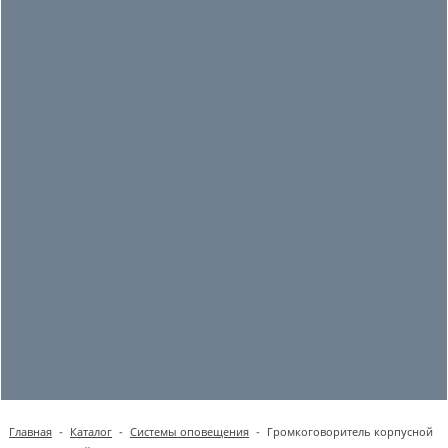
Главная
-
Каталог
-
Системы оповещения
-
Громкоговоритель корпусной