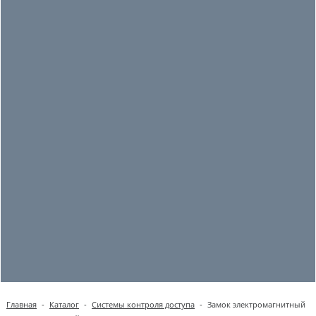
Главная
-
Каталог
-
Системы контроля доступа
-
Замок электромагнитный