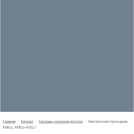
Главная
-
Каталог
-
Системы контроля доступа
-
Электронная проходная,
PERCo, PERCo-KT02.7