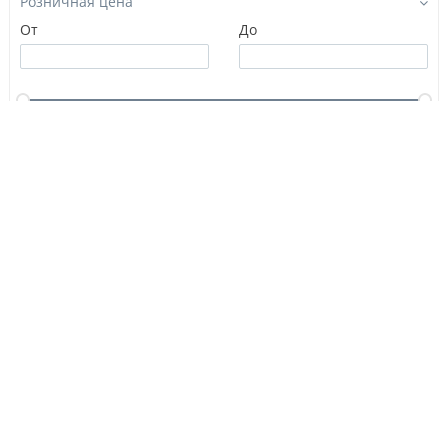
Розничная цена
От
До
Производитель
Замки, защелки (0)
Разное (1)