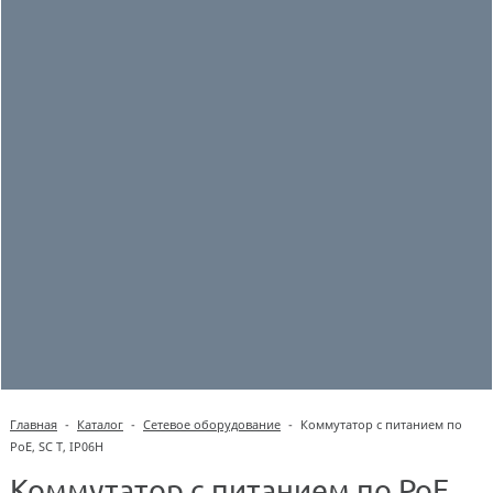
Главная
-
Каталог
-
Сетевое оборудование
-
Коммутатор с питанием по
PoE, SC T, IP06H
Коммутатор с питанием по PoE,