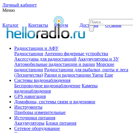
Личный кабинет
Меню
Каталог
Контакты
Форум
Доставка
Отзывы
Радиостанции и АФУ
Радиостанции
Антенно фидерные устройства
Аксессуары для радиостанций
Аккумуляторы и ЗУ
Автомобильные радиостанции и рации
Морские
радиостанции
Радиостанции для рыбалки, охоты и леса
(Лесничества)
Рации и радиостанции Yaesu
Еще
Системы видеонаблюдения
Беспроводное видеонаблюдение
Камеры
видеонаблюдения
GPS навигация
Домофоны, системы связи и видеоняни
Инструменты
Приборы измерительные
Источники питания
Аккумуляторы
Блоки питания
Сетевое оборудование