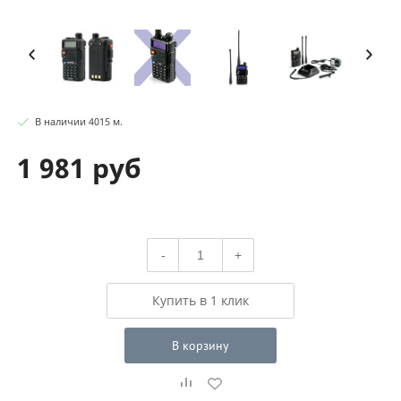
В наличии
4015
м
.
1 981 руб
-
+
Купить в 1 клик
В корзину