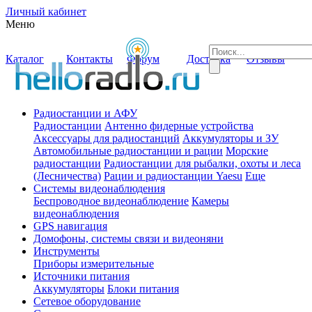
Личный кабинет
Меню
Каталог
Контакты
Форум
Доставка
Отзывы
Радиостанции и АФУ
Радиостанции
Антенно фидерные устройства
Аксессуары для радиостанций
Аккумуляторы и ЗУ
Автомобильные радиостанции и рации
Морские
радиостанции
Радиостанции для рыбалки, охоты и леса
(Лесничества)
Рации и радиостанции Yaesu
Еще
Системы видеонаблюдения
Беспроводное видеонаблюдение
Камеры
видеонаблюдения
GPS навигация
Домофоны, системы связи и видеоняни
Инструменты
Приборы измерительные
Источники питания
Аккумуляторы
Блоки питания
Сетевое оборудование