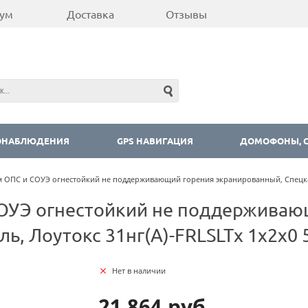
ум
Доставка
Отзывы
ОНАБЛЮДЕНИЯ
GPS НАВИГАЦИЯ
ДОМОФОНЫ, С
м ОПС и СОУЭ огнестойкий не поддерживающий горения экранированный, Спецкаб
СОУЭ огнестойкий не поддерживаю
ь, Лоутокс 31нг(А)-FRLSLTx 1х2х0 
Нет в наличии
21 864 руб