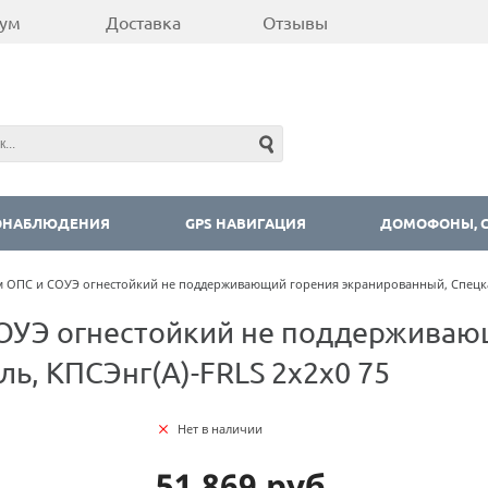
ум
Доставка
Отзывы
ОНАБЛЮДЕНИЯ
GPS НАВИГАЦИЯ
ДОМОФОНЫ, С
ем ОПС и СОУЭ огнестойкий не поддерживающий горения экранированный, Спецка
СОУЭ огнестойкий не поддерживаю
ь, КПСЭнг(А)-FRLS 2х2х0 75
Нет в наличии
51 869 руб