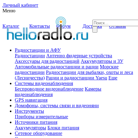
Личный кабинет
Меню
Каталог
Контакты
Форум
Доставка
Отзывы
Радиостанции и АФУ
Радиостанции
Антенно фидерные устройства
Аксессуары для радиостанций
Аккумуляторы и ЗУ
Автомобильные радиостанции и рации
Морские
радиостанции
Радиостанции для рыбалки, охоты и леса
(Лесничества)
Рации и радиостанции Yaesu
Еще
Системы видеонаблюдения
Беспроводное видеонаблюдение
Камеры
видеонаблюдения
GPS навигация
Домофоны, системы связи и видеоняни
Инструменты
Приборы измерительные
Источники питания
Аккумуляторы
Блоки питания
Сетевое оборудование