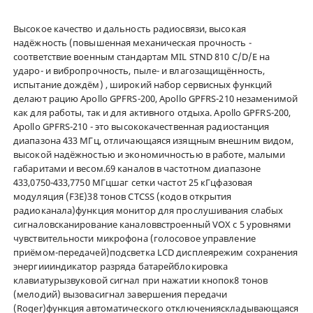
Высокое качество и дальность радиосвязи, высокая
надёжность (повышенная механическая прочность -
соответствие военным стандартам MIL STND 810 C/D/E на
ударо- и вибропрочность, пыле- и влагозащищённость,
испытание дождём) , широкий набор сервисных функций
делают рацию Apollo GPFRS-200, Apollo GPFRS-210 незаменимой
как для работы, так и для активного отдыха. Apollo GPFRS-200,
Apollo GPFRS-210 - это высококачественная радиостанция
диапазона 433 МГц, отличающаяся изящным внешним видом,
высокой надёжностью и экономичностью в работе, малыми
габаритами и весом.69 каналов в частотном диапазоне
433,0750-433,7750 МГцшаг сетки частот 25 кГцфазовая
модуляция (F3E)38 тонов CTCSS (кодов открытия
радиоканала)функция монитор для прослушивания слабых
сигналовсканирование каналоввстроенный VOX с 5 уровнями
чувствительности микрофона (голосовое управление
приёмом-передачей)подсветка LCD дисплеярежим сохранения
энергиииндикатор разряда батарейблокировка
клавиатурызвуковой сигнал при нажатии кнопок8 тонов
(мелодий) вызовасигнал завершения передачи
(Roger)функция автоматического отключенияскладывающаяся