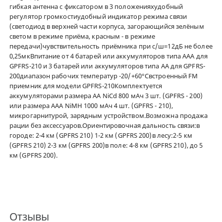
гибкая антенна с фиксатором в 3 положенияхудобный
регулятор громкостиудобный индикатор режима связи
(светодиод в верхней части корпуса, загорающийся зелёным
светом в режиме приёма, красным - в режиме
передачи)чувствительность приёмника при с/ш=12дБ не более
0,25мкВпитание от 4 батарей или аккумуляторов типа ААА для
GPFRS-210 и 3 батарей или аккумуляторов типа АА для GPFRS-
200диапазон рабочих температур -20/+60°Свстроенный FM
приемник для модели GPFRS-210Комплектуется
аккумуляторами размера AA NiCd 800 мАч 3 шт. (GPFRS - 200)
или размера AAA NiMH 1000 мАч 4 шт. (GPFRS - 210),
микрогарнитурой, зарядным устройством.Возможна продажа
рации без аксессуаров.Ориентировочная дальность связи:в
городе: 2-4 км (GPFRS 210) 1-2 км (GPFRS 200)в лесу:2-5 км
(GPFRS 210) 2-3 км (GPFRS 200)в поле: 4-8 км (GPFRS 210), до 5
км (GPFRS 200).
Отзывы