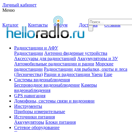
Личный кабинет
Меню
Каталог
Контакты
Форум
Доставка
Отзывы
Радиостанции и АФУ
Радиостанции
Антенно фидерные устройства
Аксессуары для радиостанций
Аккумуляторы и ЗУ
Автомобильные радиостанции и рации
Морские
радиостанции
Радиостанции для рыбалки, охоты и леса
(Лесничества)
Рации и радиостанции Yaesu
Еще
Системы видеонаблюдения
Беспроводное видеонаблюдение
Камеры
видеонаблюдения
GPS навигация
Домофоны, системы связи и видеоняни
Инструменты
Приборы измерительные
Источники питания
Аккумуляторы
Блоки питания
Сетевое оборудование