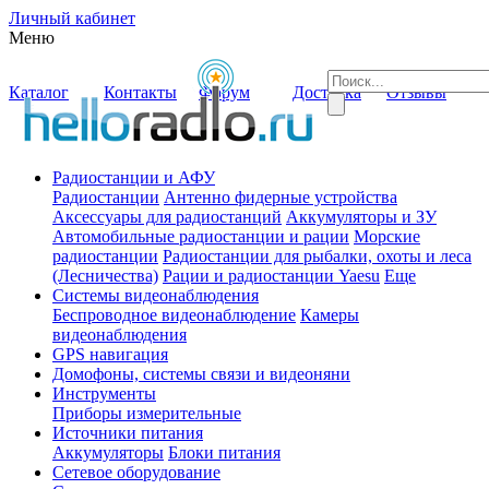
Личный кабинет
Меню
Каталог
Контакты
Форум
Доставка
Отзывы
Радиостанции и АФУ
Радиостанции
Антенно фидерные устройства
Аксессуары для радиостанций
Аккумуляторы и ЗУ
Автомобильные радиостанции и рации
Морские
радиостанции
Радиостанции для рыбалки, охоты и леса
(Лесничества)
Рации и радиостанции Yaesu
Еще
Системы видеонаблюдения
Беспроводное видеонаблюдение
Камеры
видеонаблюдения
GPS навигация
Домофоны, системы связи и видеоняни
Инструменты
Приборы измерительные
Источники питания
Аккумуляторы
Блоки питания
Сетевое оборудование