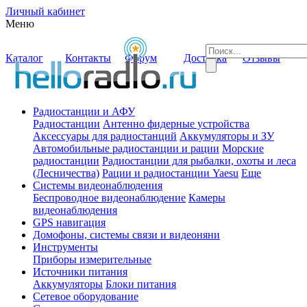
Личный кабинет
Меню
Каталог
Контакты
Форум
Доставка
Отзывы
Радиостанции и АФУ
Радиостанции
Антенно фидерные устройства
Аксессуары для радиостанций
Аккумуляторы и ЗУ
Автомобильные радиостанции и рации
Морские
радиостанции
Радиостанции для рыбалки, охоты и леса
(Лесничества)
Рации и радиостанции Yaesu
Еще
Системы видеонаблюдения
Беспроводное видеонаблюдение
Камеры
видеонаблюдения
GPS навигация
Домофоны, системы связи и видеоняни
Инструменты
Приборы измерительные
Источники питания
Аккумуляторы
Блоки питания
Сетевое оборудование