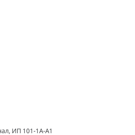
л, ИП 101-1А-А1