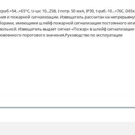
аб.+54...+65°С, U-шс 10...25В, I-потр. 50 мкА, IP30, t-раб.-10...+76С
ения и пожарной сигнализации. Извещатель рассчитан на непрерывн
борами, имеющими шлейф пожарной сигнализации постоянного или 
вольной. Извещатель выдает сигнал «Пожар» в шлейф сигнализации 
вленного порогового значения.Руководство по эксплуатации