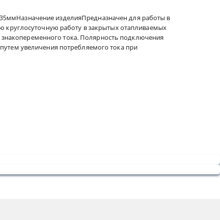
, D65х35ммНазначение изделияПредназначен для работы в
ую круглосуточную работу в закрытых отапливаемых
знакопеременного тока. Полярность подключения
путем увеличения потребляемого тока при