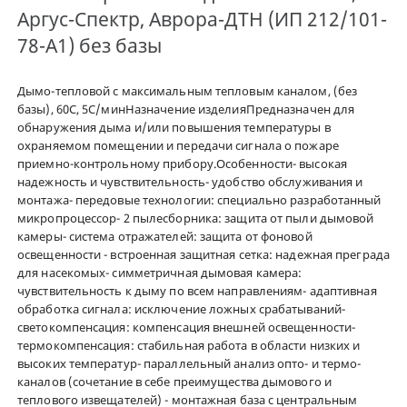
Аргус-Спектр, Аврора-ДТН (ИП 212/101-
78-А1) без базы
Дымо-тепловой с максимальным тепловым каналом, (без
базы), 60С, 5С/минНазначение изделияПредназначен для
обнаружения дыма и/или повышения температуры в
охраняемом помещении и передачи сигнала о пожаре
приемно-контрольному прибору.Особенности- высокая
надежность и чувствительность- удобство обслуживания и
монтажа- передовые технологии: специально разработанный
микропроцессор- 2 пылесборника: защита от пыли дымовой
камеры- система отражателей: защита от фоновой
освещенности - встроенная защитная сетка: надежная преграда
для насекомых- симметричная дымовая камера:
чувствительность к дыму по всем направлениям- адаптивная
обработка сигнала: исключение ложных срабатываний-
светокомпенсация: компенсация внешней освещенности-
термокомпенсация: стабильная работа в области низких и
высоких температур- параллельный анализ опто- и термо-
каналов (сочетание в себе преимущества дымового и
теплового извещателей) - монтажная база с центральным