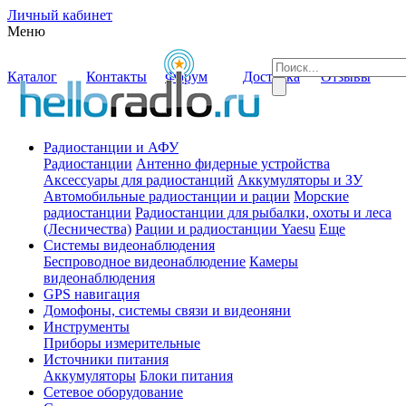
Личный кабинет
Меню
Каталог
Контакты
Форум
Доставка
Отзывы
Радиостанции и АФУ
Радиостанции
Антенно фидерные устройства
Аксессуары для радиостанций
Аккумуляторы и ЗУ
Автомобильные радиостанции и рации
Морские
радиостанции
Радиостанции для рыбалки, охоты и леса
(Лесничества)
Рации и радиостанции Yaesu
Еще
Системы видеонаблюдения
Беспроводное видеонаблюдение
Камеры
видеонаблюдения
GPS навигация
Домофоны, системы связи и видеоняни
Инструменты
Приборы измерительные
Источники питания
Аккумуляторы
Блоки питания
Сетевое оборудование