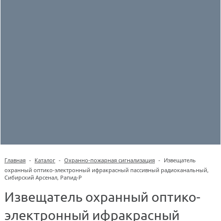
Главная
-
Каталог
-
Охранно-пожарная сигнализация
-
Извещатель
охранный оптико-электронный ифракрасный пассивный радиоканальный,
Сибирский Арсенал, Рапид-Р
Извещатель охранный оптико-
электронный ифракрасный