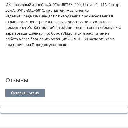
ИК пассивный линейный, 0ExiaIIBT6Х, 20м, U-пит. 9…14В, I-потр.
20мА, IP41, -30…+50°С, кронштейнНазначение
изделияПредназначен для обнаружения проникновения в
охраняемое пространство взрывоопасных зон закрытого
помещения.ОсобенностиСертифицирован в составе комплекса
взрывозащищенных приборов Ладога-Ex и рассчитан на
работу через барьер искрозащиты БРШС-Ex.Паспорт Схема
подключения Порядок установки
Отзывы
Оставить отзыв