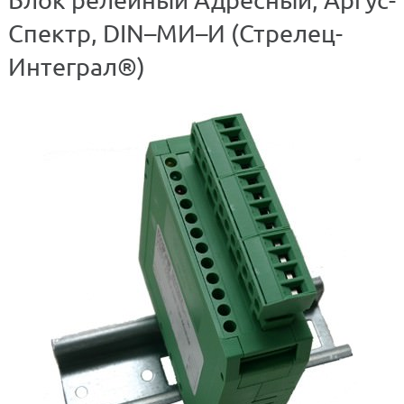
Спектр, DIN–МИ–И (Стрелец-
Интеграл®)