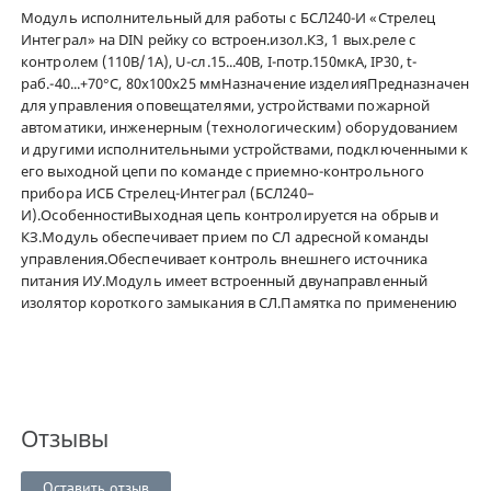
Модуль исполнительный для работы с БСЛ240-И «Стрелец
Интеграл» на DIN рейку со встроен.изол.КЗ, 1 вых.реле с
контролем (110В/1А), U-сл.15...40В, I-потр.150мкА, IP30, t-
раб.-40...+70°С, 80х100х25 ммНазначение изделияПредназначен
для управления оповещателями, устройствами пожарной
автоматики, инженерным (технологическим) оборудованием
и другими исполнительными устройствами, подключенными к
его выходной цепи по команде с приемно-контрольного
прибора ИСБ Стрелец-Интеграл (БСЛ240–
И).ОсобенностиВыходная цепь контролируется на обрыв и
КЗ.Модуль обеспечивает прием по СЛ адресной команды
управления.Обеспечивает контроль внешнего источника
питания ИУ.Модуль имеет встроенный двунаправленный
изолятор короткого замыкания в СЛ.Памятка по применению
Отзывы
Оставить отзыв