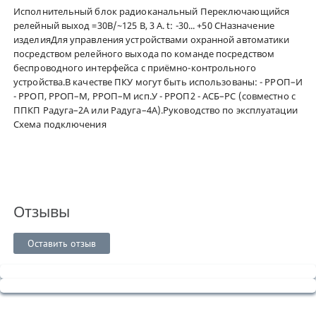
Исполнительный блок радиоканальный Переключающийся
релейный выход =30В/~125 В, 3 А. t: -30... +50 СНазначение
изделияДля управления устройствами охранной автоматики
посредством релейного выхода по команде посредством
беспроводного интерфейса с приёмно-контрольного
устройства.В качестве ПКУ могут быть использованы: - РРОП–И
- РРОП, РРОП–М, РРОП–М исп.У - РРОП2 - АСБ–РС (совместно с
ППКП Радуга–2А или Радуга–4А).Руководство по эксплуатации
Схема подключения
Отзывы
Оставить отзыв