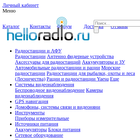
Личный кабинет
Меню
Каталог
Контакты
Форум
Доставка
Отзывы
Радиостанции и АФУ
Радиостанции
Антенно фидерные устройства
Аксессуары для радиостанций
Аккумуляторы и ЗУ
Автомобильные радиостанции и рации
Морские
радиостанции
Радиостанции для рыбалки, охоты и леса
(Лесничества)
Рации и радиостанции Yaesu
Еще
Системы видеонаблюдения
Беспроводное видеонаблюдение
Камеры
видеонаблюдения
GPS навигация
Домофоны, системы связи и видеоняни
Инструменты
Приборы измерительные
Источники питания
Аккумуляторы
Блоки питания
Сетевое оборудование