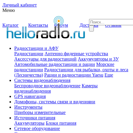
Личный кабинет
Меню
Каталог
Контакты
Форум
Доставка
Отзывы
Радиостанции и АФУ
Радиостанции
Антенно фидерные устройства
Аксессуары для радиостанций
Аккумуляторы и ЗУ
Автомобильные радиостанции и рации
Морские
радиостанции
Радиостанции для рыбалки, охоты и леса
(Лесничества)
Рации и радиостанции Yaesu
Еще
Системы видеонаблюдения
Беспроводное видеонаблюдение
Камеры
видеонаблюдения
GPS навигация
Домофоны, системы связи и видеоняни
Инструменты
Приборы измерительные
Источники питания
Аккумуляторы
Блоки питания
Сетевое оборудование