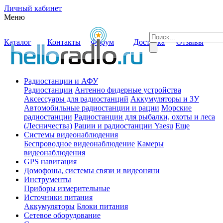
Личный кабинет
Меню
Каталог
Контакты
Форум
Доставка
Отзывы
Радиостанции и АФУ
Радиостанции
Антенно фидерные устройства
Аксессуары для радиостанций
Аккумуляторы и ЗУ
Автомобильные радиостанции и рации
Морские
радиостанции
Радиостанции для рыбалки, охоты и леса
(Лесничества)
Рации и радиостанции Yaesu
Еще
Системы видеонаблюдения
Беспроводное видеонаблюдение
Камеры
видеонаблюдения
GPS навигация
Домофоны, системы связи и видеоняни
Инструменты
Приборы измерительные
Источники питания
Аккумуляторы
Блоки питания
Сетевое оборудование